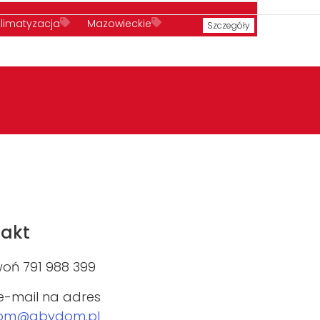
klimatyzacja
Mazowieckie
Szczegóły
recepcja
sieć komputerowa
akt
oń 791 988 399
 e-mail na adres
om@abydom.pl