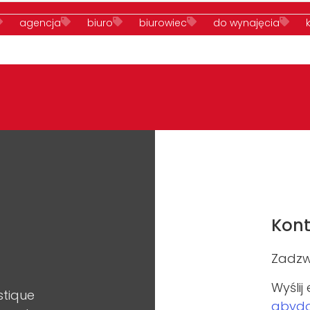
agencja
biuro
biurowiec
do wynajęcia
a reklamę
Mokotów
nieruchomości
ochrona
winda osobowa
Kont
Zadzw
Wyślij
stique
abyd