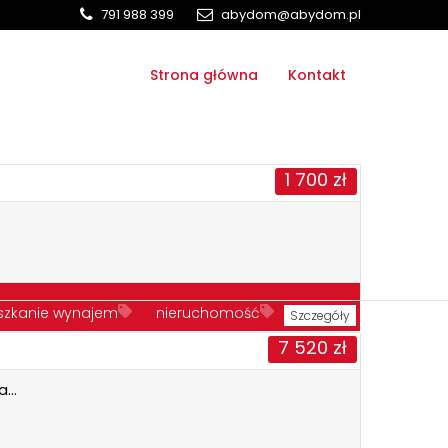
791 988 399
abydom@abydom.pl
Strona główna
Kontakt
1 700
zł
szkanie wynajem
nieruchomość
Szczegóły
7 520
zł
na…