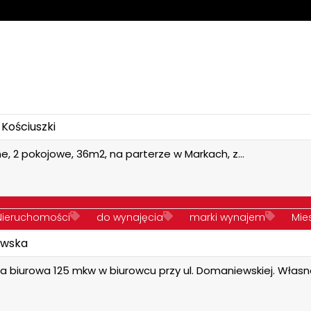
. Kościuszki
ne, 2 pokojowe, 36m2, na parterze w Markach, z…
ieruchomości
do wynajęcia
marki wynajem
Mie
wska
w Markach
a biurowa 125 mkw w biurowcu przy ul. Domaniewskiej. Włas