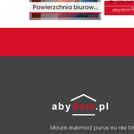
125 m2
Powierzchnia biurowa 125m2 Warszawa ul. Domaniewska
abydom
miejsce n
warszawa
Mauris euismod purus eu nisi tri