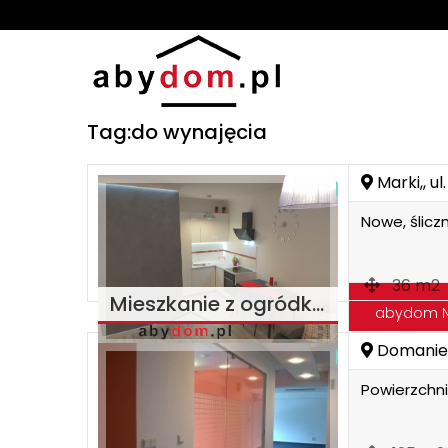
Tag:do wynajęcia
Marki,, ul
Nowe, ślicz
36 m2
Mieszkanie z ogródkiem Marki 2 pokoje
abydom N
Domanie
wynajmę 
Powierzchni