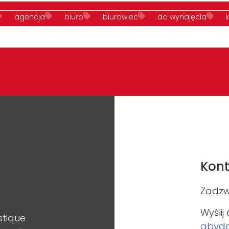
agencja
biuro
biurowiec
do wynajęcia
a reklamę
Mokotów
nieruchomości
ochrona
winda osobowa
Kont
Zadzw
Wyślij
stique
abyd