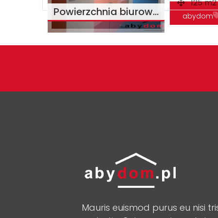
125 m2
Powierzchnia biurowa 125m2 Warszawa ul. Domaniewska
abydom
miejsce n
warszawa
Mauris euismod purus eu nisi tri