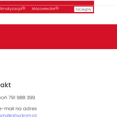
klimatyzacja
Mazowieckie
Szczegóły
recepcja
sieć komputerowa
akt
oń 791 988 399
 e-mail na adres
om@abydom.pl