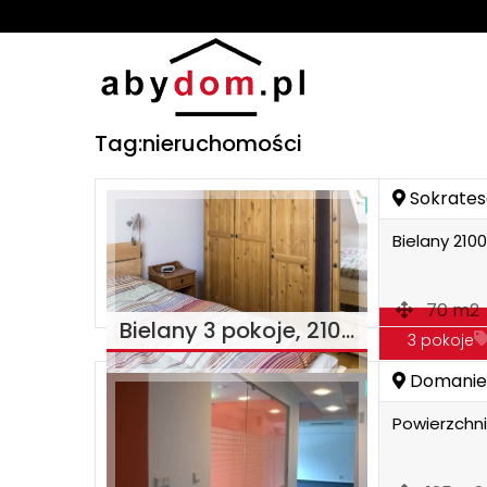
Tag:nieruchomości
Sokrates
Bielany 2100
70 m2
Bielany 3 pokoje, 2100
3 pokoje
Domanie
Mieszkani
Powierzchni
trzy pokoj