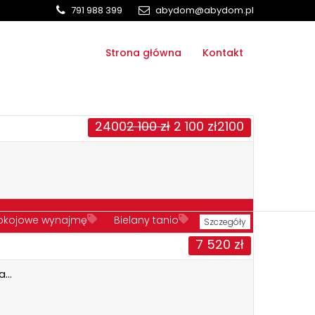
791 988 399
abydom@abydom.pl
Strona główna
Kontakt
2400
2 100
zł
2 100
zł
2100
pokojowe wynajmę
Bielany tanio
Szczegóły
7 520
zł
ajmę
Tanie mieszkanie
na…
Wynajmę Tanio