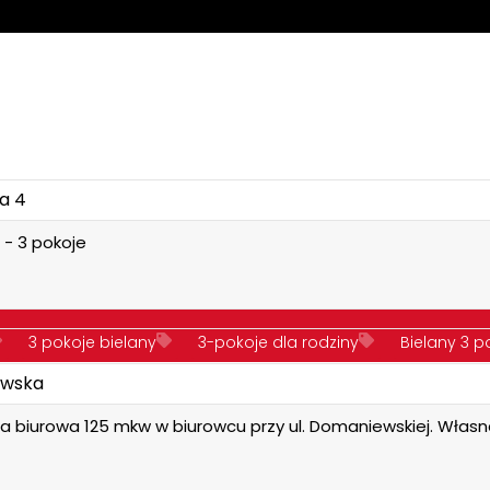
a 4
 - 3 pokoje
3 pokoje bielany
3-pokoje dla rodziny
Bielany 3 
wska
e wynajmę
nieruchomości
Sokratesa Warszawa Wyn
a biurowa 125 mkw w biurowcu przy ul. Domaniewskiej. Włas
e tanio
Trzypokojowe tanio
wynajem
Wynajmę