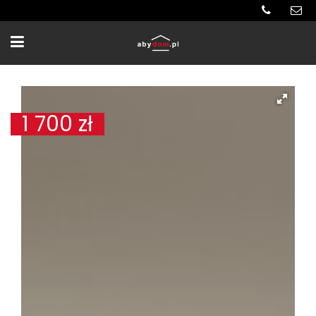
1 700
zł