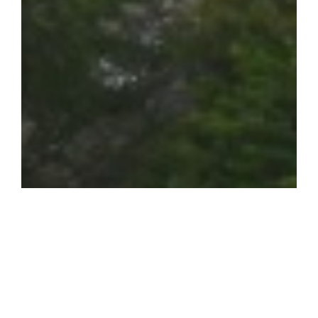
Zamienię 3 Pokoje 62m Na Pradze
Południe Ul Łukowska Na Mniejsze
Bliżej Centrum