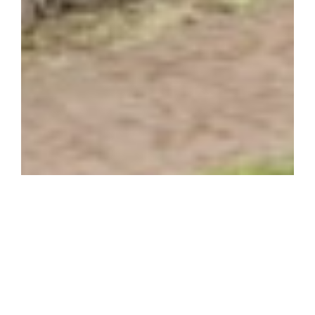
Działka Budowla Gęsianka